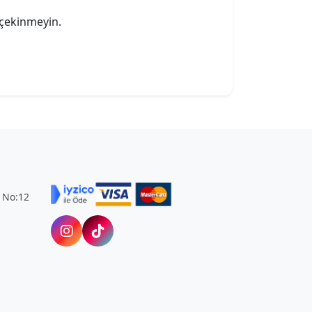
 çekinmeyin.
. No:12