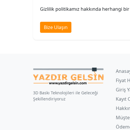
Gizlilik politikamız hakkında herhangi bi
Bize Ulaşın
Anasa
Fiyat 
Giriş 
3D Baskı Teknolojileri ile Geleceği
Kayıt 
Şekillendiriyoruz
Hakkı
Müşter
Ödeme 