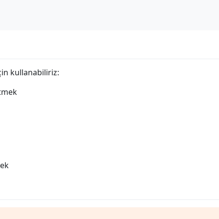
in kullanabiliriz:
etmek
mek