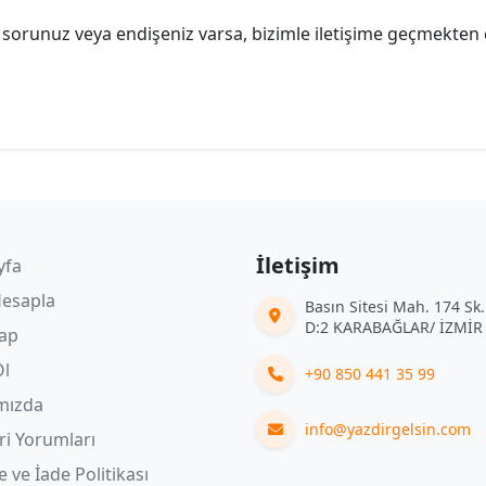
r sorunuz veya endişeniz varsa, bizimle iletişime geçmekten
İletişim
yfa
Hesapla
Basın Sitesi Mah. 174 Sk
D:2 KARABAĞLAR/ İZMİR
Yap
Ol
+90 850 441 35 99
mızda
info@yazdirgelsin.com
i Yorumları
ve İade Politikası