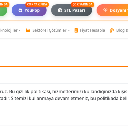
KINDA
ÇOK YAKINDA
ÇOK YAKINDA
a
YouPop
STL Pazarı
Dosyanı 
knolojiler
Sektörel Çözümler
Fiyat Hesapla
Blog &
To
uz. Bu gizlilik politikası, hizmetlerimizi kullandığınızda kişise
dır. Sitemizi kullanmaya devam etmeniz, bu politikada belir