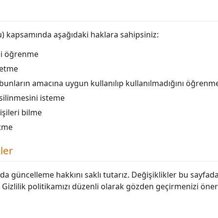
u) kapsamında aşağıdaki haklara sahipsiniz:
ini öğrenme
p etme
ve bunların amacına uygun kullanılıp kullanılmadığını öğrenm
 silinmesini isteme
işileri bilme
etme
kler
nda güncelleme hakkını saklı tutarız. Değişiklikler bu sayfad
 Gizlilik politikamızı düzenli olarak gözden geçirmenizi öneri