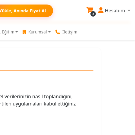
Hesabım
Yükle, Anında Fiyat Al
0
 Eğitim
Kurumsal
İletişim
plam:
0,00 ₺
l verilerinizin nasıl toplandığını,
tilen uygulamaları kabul ettiğiniz