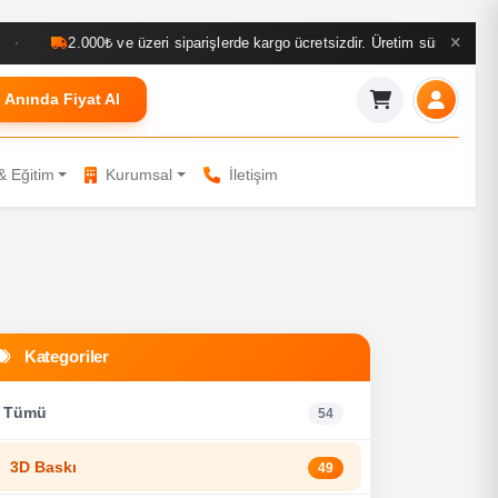
 siparişlerde kargo ücretsizdir. Üretim süresi iş yoğunluğuna bağlı olarak deği
Anında Fiyat Al
& Eğitim
Kurumsal
İletişim
Kategoriler
Tümü
54
3D Baskı
49