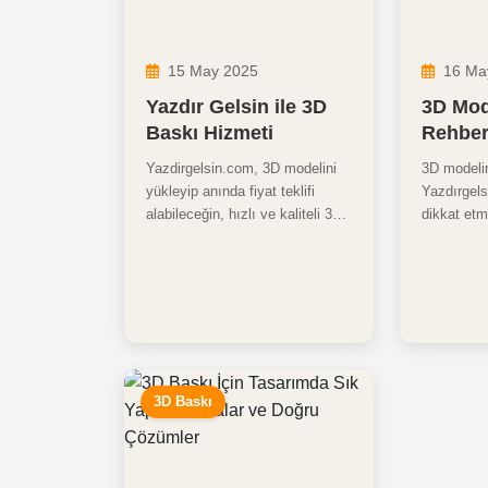
15 May 2025
16 Ma
Yazdır Gelsin ile 3D
3D Mod
Baskı Hizmeti
Rehber
Yazdirgelsin.com, 3D modelini
3D modelin
yükleyip anında fiyat teklifi
Yazdırgel
alabileceğin, hızlı ve kaliteli 3D
dikkat et
baskı hizmeti sunan yenilikçi bir
formatı, du
platform.
hacim, de
destek yap
noktaları 
bulabilirs
kaliteli 3
ipuçlarıyl
tamamlayı
3D Baskı