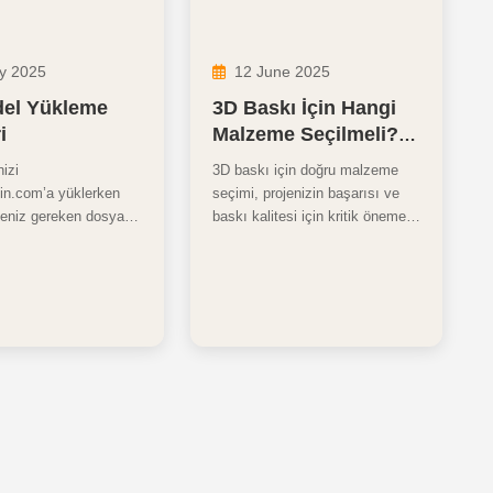
y 2025
12 June 2025
el Yükleme
3D Baskı İçin Hangi
i
Malzeme Seçilmeli?
Kullanım Alanlarına
izi
3D baskı için doğru malzeme
Göre Malzeme
sin.com’a yüklerken
seçimi, projenizin başarısı ve
Rehberi
meniz gereken dosya
baskı kalitesi için kritik öneme
var kalınlığı, kapalı
sahiptir. PLA, ABS, PETG ve
tay çözünürlüğü ve
daha fazlası... Hangi malzeme
ıları gibi önemli
hangi amaç için uygundur,
bu rehberde
avantajları ve dezavantajları
iniz. Sorunsuz ve
nelerdir? Tüm detaylar bu
D baskı için adım adım
rehberde!
a süreci kolayca
n.