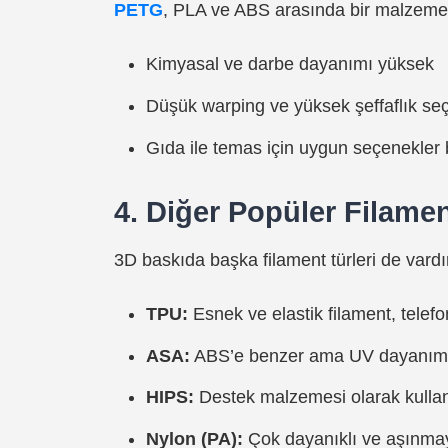
PETG
, PLA ve ABS arasında bir malzemed
Kimyasal ve darbe dayanımı yüksek
Düşük warping ve yüksek şeffaflık seç
Gıda ile temas için uygun seçenekler b
4. Diğer Popüler Filamen
3D baskıda başka filament türleri de vardı
TPU:
Esnek ve elastik filament, telefon k
ASA:
ABS’e benzer ama UV dayanımı 
HIPS:
Destek malzemesi olarak kullanı
Nylon (PA):
Çok dayanıklı ve aşınmaya