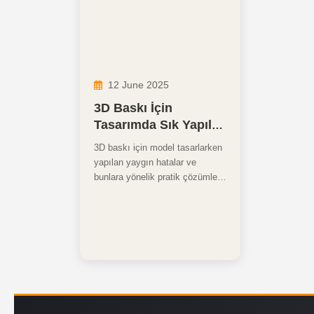
12 June 2025
3D Baskı İçin
Tasarımda Sık Yapılan
Hatalar ve Doğru
3D baskı için model tasarlarken
Çözümler
yapılan yaygın hatalar ve
bunlara yönelik pratik çözümler
bu blog yazısında! Daha kaliteli
ve sorunsuz baskılar için nelere
dikkat etmelisiniz? Tüm detaylar
burada.