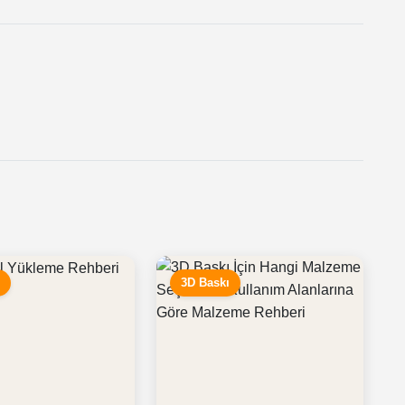
ı
3D Baskı