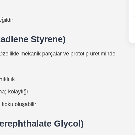
ğildir
tadiene Styrene)
Özellikle mekanik parçalar ve prototip üretiminde
ıklılık
a) kolaylığı
 koku oluşabilir
erephthalate Glycol)