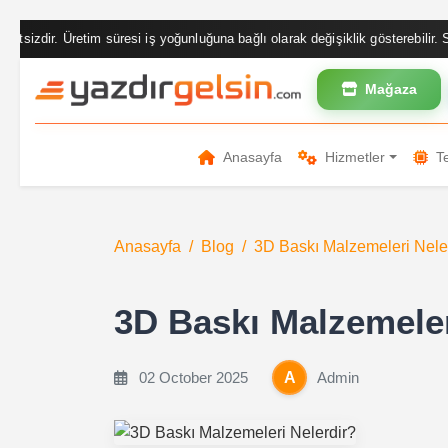
ş yoğunluğuna bağlı olarak değişiklik gösterebilir. Siparişleriniz genellikle 1
Mağaza
Anasayfa
Hizmetler
Te
Anasayfa
Blog
3D Baskı Malzemeleri Nele
3D Baskı Malzemeler
02 October 2025
Admin
A