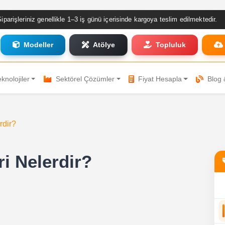
·
–3 iş günü içerisinde kargoya teslim edilmektedir.
2.000₺ ve üzeri
Modeller
Atölye
Topluluk
knolojiler
Sektörel Çözümler
Fiyat Hesapla
Blog 
rdir?
i Nelerdir?