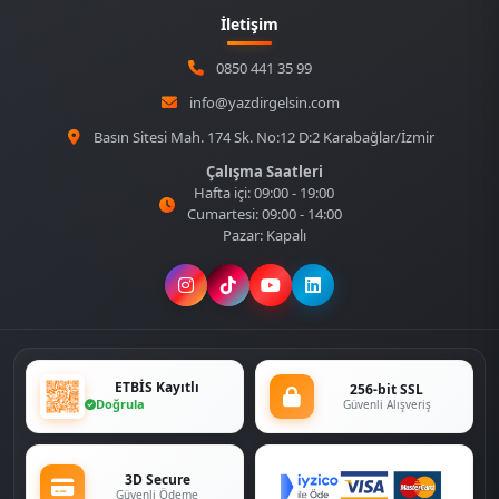
İletişim
0850 441 35 99
info@yazdirgelsin.com
Basın Sitesi Mah. 174 Sk. No:12 D:2 Karabağlar/İzmir
Çalışma Saatleri
Hafta içi: 09:00 - 19:00
Cumartesi: 09:00 - 14:00
Pazar: Kapalı
ETBİS Kayıtlı
256-bit SSL
Doğrula
Güvenli Alışveriş
3D Secure
Güvenli Ödeme