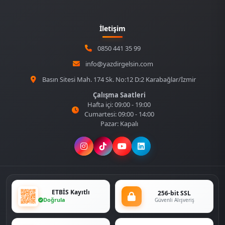
İletişim
0850 441 35 99
info@yazdirgelsin.com
Basın Sitesi Mah. 174 Sk. No:12 D:2 Karabağlar/İzmir
Çalışma Saatleri
Hafta içi: 09:00 - 19:00
Cumartesi: 09:00 - 14:00
Pazar: Kapalı
ETBİS Kayıtlı
256-bit SSL
Doğrula
Güvenli Alışveriş