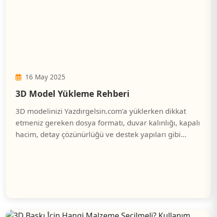
16 May 2025
3D Model Yükleme Rehberi
3D modelinizi Yazdırgelsin.com’a yüklerken dikkat
etmeniz gereken dosya formatı, duvar kalınlığı, kapalı
hacim, detay çözünürlüğü ve destek yapıları gibi
önemli noktaları bu rehberde bulabilirsiniz. Sorunsuz
ve kaliteli 3D baskı için adım adım ipuçlarıyla süreci
kolayca tamamlayın.