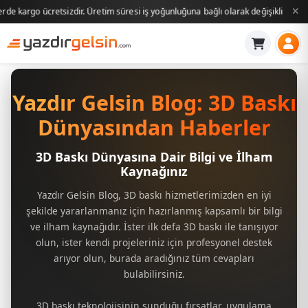
retim süresi iş yoğunluğuna bağlı olarak değişiklik gösterebilir. Siparişleriniz ge
Yazdır Gelsin Blog: 3D Baskı
Dünyasından Haberler
3D Baskı Dünyasına Dair Bilgi ve İlham
Kaynağınız
Yazdır Gelsin Blog, 3D baskı hizmetlerimizden en iyi
şekilde yararlanmanız için hazırlanmış kapsamlı bir bilgi
ve ilham kaynağıdır. İster ilk defa 3D baskı ile tanışıyor
olun, ister kendi projeleriniz için profesyonel destek
arıyor olun, burada aradığınız tüm cevapları
bulabilirsiniz.
3D baskı teknolojisinin sunduğu fırsatlar, uygulama