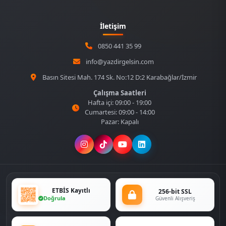
İletişim
0850 441 35 99
info@yazdirgelsin.com
Basın Sitesi Mah. 174 Sk. No:12 D:2 Karabağlar/İzmir
Çalışma Saatleri
Hafta içi: 09:00 - 19:00
Cumartesi: 09:00 - 14:00
Pazar: Kapalı
ETBİS Kayıtlı
256-bit SSL
Doğrula
Güvenli Alışveriş